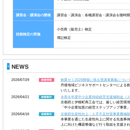
講習会・講演会の開催
講習会・講演会：各種講習会・講演会を随時開
小売商（販売士）検定
技能検定の実施
簿記検定
2026/07/29
創業ゼミ2026開催に係る受講者募集につい
丹後地域ビジネスサポートセンターによる
いたします。
2026/04/21
令和８年度中小企業持続経営支援補助金（
京都府と伊根町商工会では、厳しい経営環
「中小企業知恵の経営ステップアップ事業
2026/04/16
京都府生産性向上・人手不足対策事業費補
本事業を通じた生産性向上に関する先進事
上に向けた機器整備など行う取組を支援さ